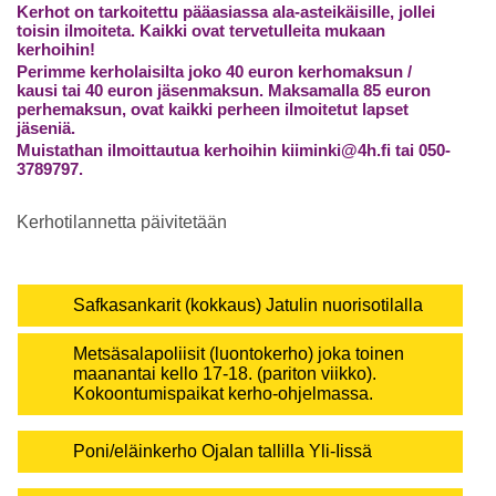
Kerhot on tarkoitettu pääasiassa ala-asteikäisille, jollei
toisin ilmoiteta. Kaikki ovat tervetulleita mukaan
kerhoihin!
Perimme kerholaisilta joko 40 euron kerhomaksun /
kausi tai 40 euron jäsenmaksun. Maksamalla 85 euron
perhemaksun, ovat kaikki perheen ilmoitetut lapset
jäseniä.
Muistathan ilmoittautua kerhoihin kiiminki@4h.fi tai 050-
3789797.
Kerhotilannetta päivitetään
Safkasankarit (kokkaus) Jatulin nuorisotilalla
Metsäsalapoliisit (luontokerho) joka toinen
maanantai kello 17-18. (pariton viikko).
Kokoontumispaikat kerho-ohjelmassa.
Poni/eläinkerho Ojalan tallilla Yli-Iissä