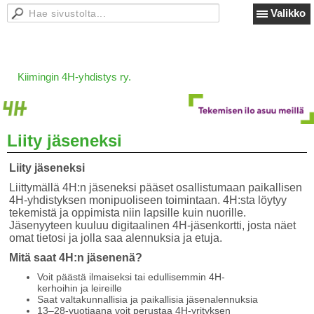
Valikko
Kiimingin 4H-yhdistys ry.
Liity jäseneksi
Liity jäseneksi
Liittymällä 4H:n jäseneksi pääset osallistumaan paikallisen
4H-yhdistyksen monipuoliseen toimintaan. 4H:sta löytyy
tekemistä ja oppimista niin lapsille kuin nuorille.
Jäsenyyteen kuuluu digitaalinen 4H-jäsenkortti, josta näet
omat tietosi ja jolla saa alennuksia ja etuja.
Mitä saat 4H:n jäsenenä?
Voit päästä ilmaiseksi tai edullisemmin 4H-
kerhoihin ja leireille
Saat valtakunnallisia ja paikallisia jäsenalennuksia
13–28-vuotiaana voit perustaa 4H-yrityksen