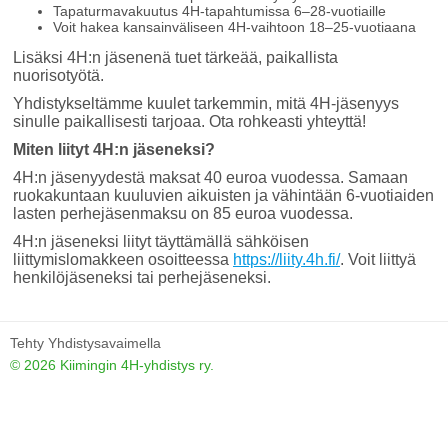
Tapaturmavakuutus 4H-tapahtumissa 6–28-vuotiaille
Voit hakea kansainväliseen 4H-vaihtoon 18–25-vuotiaana
Lisäksi 4H:n jäsenenä tuet tärkeää, paikallista
nuorisotyötä.
Yhdistykseltämme kuulet tarkemmin, mitä 4H-jäsenyys
sinulle paikallisesti tarjoaa. Ota rohkeasti yhteyttä!
Miten liityt 4H:n jäseneksi?
4H:n jäsenyydestä maksat 40 euroa vuodessa. Samaan
ruokakuntaan kuuluvien aikuisten ja vähintään 6-vuotiaiden
lasten perhejäsenmaksu on 85 euroa vuodessa.
4H:n jäseneksi liityt täyttämällä sähköisen
liittymislomakkeen osoitteessa
https://liity.4h.fi/
. Voit liittyä
henkilöjäseneksi tai perhejäseneksi.
Tehty Yhdistysavaimella
©
2026 Kiimingin 4H-yhdistys ry.