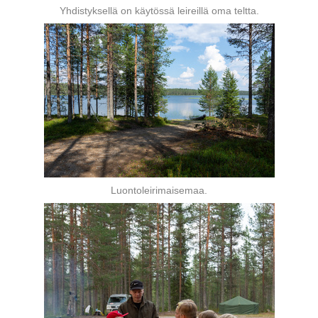
Yhdistyksellä on käytössä leireillä oma teltta.
Luontoleirimaisemaa.