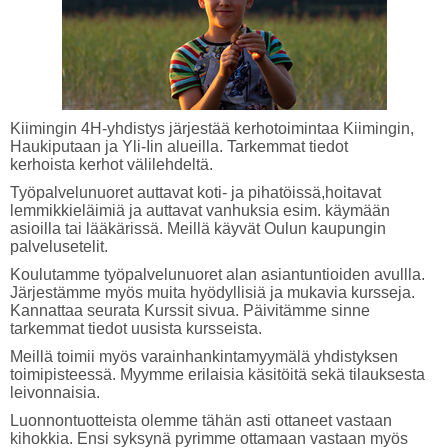
Kiimingin 4H-yhdistys järjestää kerhotoimintaa Kiimingin,
Haukiputaan ja Yli-Iin alueilla. Tarkemmat tiedot
kerhoista kerhot välilehdeltä.
Työpalvelunuoret auttavat koti- ja pihatöissä,hoitavat
lemmikkieläimiä ja auttavat vanhuksia esim. käymään
asioilla tai lääkärissä. Meillä käyvät Oulun kaupungin
palvelusetelit.
Koulutamme työpalvelunuoret alan asiantuntioiden avullla.
Järjestämme myös muita hyödyllisiä ja mukavia kursseja.
Kannattaa seurata Kurssit sivua. Päivitämme sinne
tarkemmat tiedot uusista kursseista.
Meillä toimii myös varainhankintamyymälä yhdistyksen
toimipisteessä. Myymme erilaisia käsitöitä sekä tilauksesta
leivonnaisia.
Luonnontuotteista olemme tähän asti ottaneet vastaan
kihokkia. Ensi syksynä pyrimme ottamaan vastaan myös