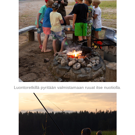
Luontoretkillä pyritään valmistamaan ruuat itse nuotiolla.