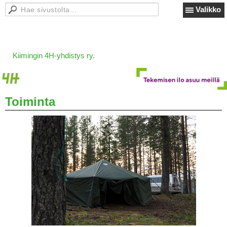
Valikko
Kiimingin 4H-yhdistys ry.
Toiminta