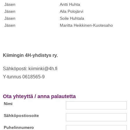
Jäsen
Antti Huhta
Jäsen
Aila Polojärvi
Jäsen
Soile Huhtala
Jäsen
Maritta Heikkinen-Kuotesaho
Kiimingin 4H-yhdistys ry.
Sähköposti: kiiminki@4h.fi
Y-tunnus 0618565-9
Ota yhteyttä / anna palautetta
Nimi
Sähköpostiosoite
Puhelinnumero