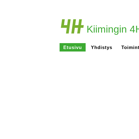
Kiimingin 4H
Etusivu
Yhdistys
Toimin